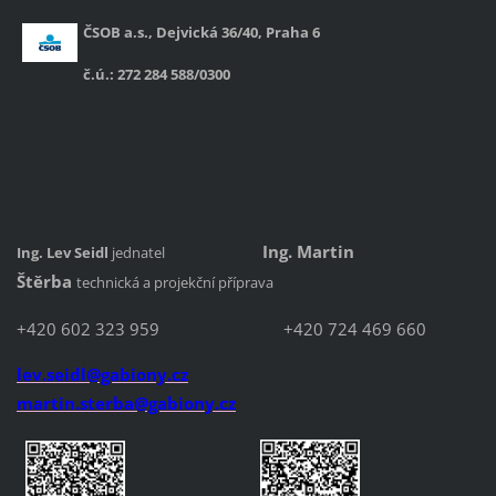
ČSOB a.s., Dejvická 36/40, Praha 6
č.ú.: 272 284 588/0300
Ing. Martin
Ing. Lev Seidl
jednatel
Štěrba
technická a projekční příprava
+420 602 323 9
59 +420 724 469 660
lev.seidl
@gab
iony.cz
martin.sterba@gabio
n
y.cz