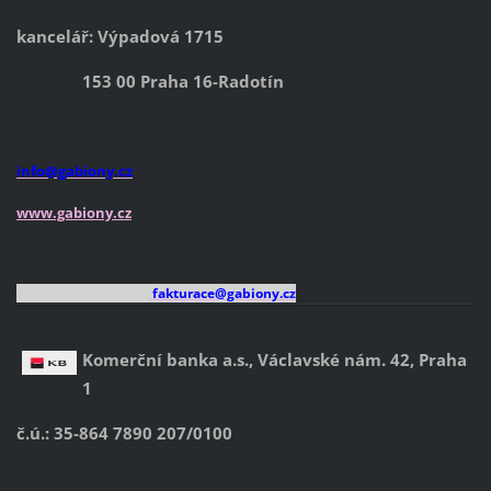
kancelář: Výpadová 1715
153 00 Praha 16-Radotín
info@gabiony.cz
www.gabiony.cz
e-mail pro fakturaci:
fakturace@gabiony.cz
Komerční banka a.s., Václavské nám. 42, Praha
1
č.ú.: 35-864 7890 207/0100